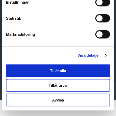
Inställningar
Sidor
Statistik
Marknadsföring
Kontakta oss
Stadshuset, 261 80 Landskrona
Visa detaljer
KONTAKTPERSONER
Tillåt alla
Tillåt urval
© 2026 Samordningsförbundet Landskrona-Svalöv
Hemsidan underhålls av
Hjältebyrån AB
Avvisa