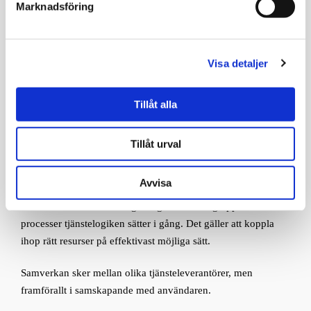
Marknadsföring
Vi arbetar tjänstelogiskt
Visa detaljer
Tjänstelogiken står för ett användarorienterat arbetssätt. Enligt
tjänstelogiken har en tjänst inget värde förrän den tas i bruk
Tillåt alla
och ett värde uppstår för användaren. Den som levererar
tjänsten ska göra det på ett sätt som ger användaren bästa
möjliga förutsättningar att skapa detta värde.
Tillåt urval
Ur det här perspektivet blir det tydligt när en tjänst inte räcker
Avvisa
till – värdet uteblir helt enkelt hos användaren. Därför är
samverkan och resursintegrering centrala begrepp i de
processer tjänstelogiken sätter i gång. Det gäller att koppla
ihop rätt resurser på effektivast möjliga sätt.
Samverkan sker mellan olika tjänsteleverantörer, men
framförallt i samskapande med användaren.