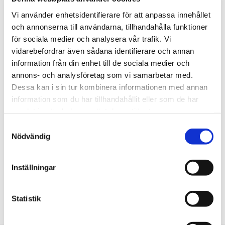
finansierat projekt utanför medlemsparternas
Vi använder enhetsidentifierare för att anpassa innehållet
ordinarie verksamheter har vi övergått till att endast
och annonserna till användarna, tillhandahålla funktioner
arbeta verksamhetsintegrerat. Detta efter att ha
för sociala medier och analysera vår trafik. Vi
vidarebefordrar även sådana identifierare och annan
kunnat konstatera att de ”externa” projekten hade
information från din enhet till de sociala medier och
svårt att få fäste inom verksamheterna.
annons- och analysföretag som vi samarbetar med.
Dessa kan i sin tur kombinera informationen med annan
Idag är Finsam Landskrona Svalöv en gemensam
information som du har tillhandahållit eller som de har
arena för samtal, kunskapsförmedling och utveckling
samlat in när du har använt deras tjänster.
av hållbara och effektiva rehabiliteringsinsatser.
Samtyckesval
Nödvändig
De projekt vi ger stöd genomförs alltid inom ramen
för parternas ordinarie verksamhet och förutom
finansiering bidrar vi med löpande systematiskt stöd.
Inställningar
Statistik