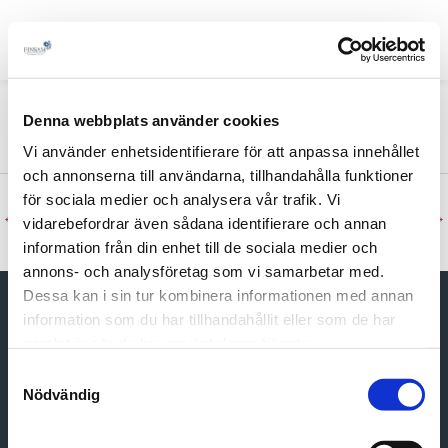
Hoppa
Inläggsnavigering
till
innehåll
Mars
FÖR ME
Denna webbplats använder cookies
Av
Maria Andersson
/
mars 21, 2019
Vi använder enhetsidentifierare för att anpassa innehållet
och annonserna till användarna, tillhandahålla funktioner
för sociala medier och analysera vår trafik. Vi
←
Föregående Dokument
Nästa Dokument
→
vidarebefordrar även sådana identifierare och annan
information från din enhet till de sociala medier och
annons- och analysföretag som vi samarbetar med.
Dessa kan i sin tur kombinera informationen med annan
Finsam - Samordningsförbundet Landskrona-
information som du har tillhandahållit eller som de har
Svalöv
samlat in när du har använt deras tjänster.
Samtyckesval
Förbundet bildades 2009 och består av parterna
Nödvändig
Arbetsförmedlingen, Försäkringskassan, Region Skåne,
Svalövs kommun och Landskrona Stad.