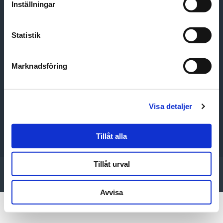
Inställningar
Sidor
Statistik
Marknadsföring
Kontakta oss
Stadshuset, 261 80 Landskrona
Visa detaljer
KONTAKTPERSONER
Tillåt alla
Tillåt urval
© 2026 Samordningsförbundet Landskrona-Svalöv
Hemsidan underhålls av
Hjältebyrån AB
Avvisa