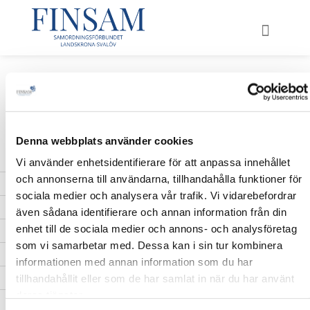
Hoppa
till
innehåll
FÖR ME
Linus
Denna webbplats använder cookies
Vi använder enhetsidentifierare för att anpassa innehållet
och annonserna till användarna, tillhandahålla funktioner för
sociala medier och analysera vår trafik. Vi vidarebefordrar
även sådana identifierare och annan information från din
enhet till de sociala medier och annons- och analysföretag
som vi samarbetar med. Dessa kan i sin tur kombinera
informationen med annan information som du har
tillhandahållit eller som de har samlat in när du har använt
deras tjänster.